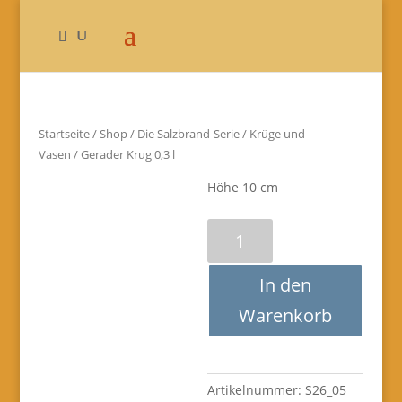
Startseite
/
Shop
/
Die Salzbrand-Serie
/
Krüge und
Vasen
/ Gerader Krug 0,3 l
Höhe 10 cm
Gerader
Krug
0,3
In den
l
Menge
Warenkorb
Artikelnummer:
S26_05