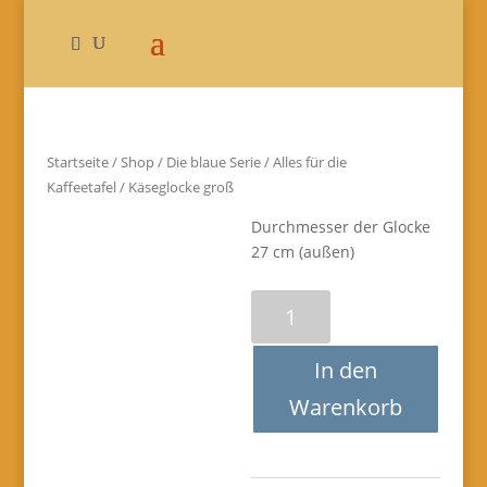
Startseite
/
Shop
/
Die blaue Serie
/
Alles für die
Kaffeetafel
/ Käseglocke groß
Durchmesser der Glocke
27 cm (außen)
Käseglocke
groß
Menge
In den
Warenkorb