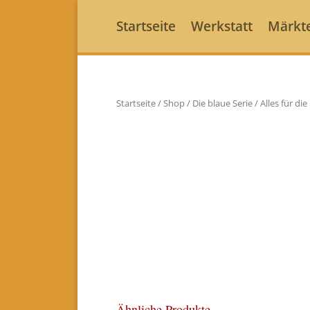
Startseite
Werkstatt
Märkt
Startseite
/
Shop
/
Die blaue Serie
/
Alles für die
Ähnliche Produkte