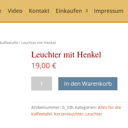
e
Video
Kontakt
Einkaufen
Impressum
 Kaffeetafel
/ Leuchter mit Henkel
Leuchter mit Henkel
19,00
€
Leuchter
In den Warenkorb
mit
Henkel
Menge
Artikelnummer:
b_33h
Kategorien:
Alles für die
Kaffeetafel
,
Kerzenleuchter
,
Leuchter