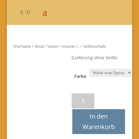
Startseite
/
Shop
/
Vasen
/
muster
/
.
/ Seifenschale
(Lieferung ohne Seife)
Farbe
Seifenschale
Menge
In den
Warenkorb