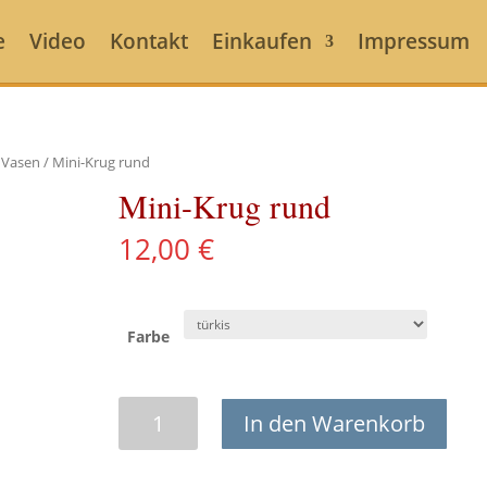
e
Video
Kontakt
Einkaufen
Impressum
 Vasen
/ Mini-Krug rund
Mini-Krug rund
12,00
€
Farbe
Mini-
In den Warenkorb
Krug
rund
Menge