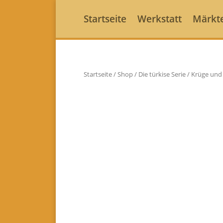
Startseite
Werkstatt
Märkt
Startseite
/
Shop
/
Die türkise Serie
/
Krüge und