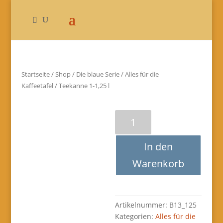
Startseite
/
Shop
/
Die blaue Serie
/
Alles für die
Kaffeetafel
/ Teekanne 1-1,25 l
Teekanne
1-
1,25
In den
l
Menge
Warenkorb
Artikelnummer:
B13_125
Kategorien:
Alles für die