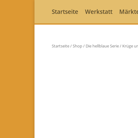
Startseite
Werkstatt
Märkt
Startseite
/
Shop
/
Die hellblaue Serie
/
Krüge u