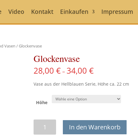
e
Video
Kontakt
Einkaufen
Impressum
nd Vasen
/ Glockenvase
Glockenvase
28,00
€
34,00
€
–
Vase aus der Hellblauen Serie, Höhe ca. 22 cm
Höhe
Glockenvase
In den Warenkorb
Menge